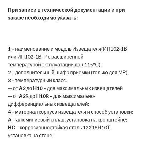
При записи в технической документации и при
заказе необходимо указать:
1
– наименование и модель Извещателя(ИП102-1В
или ИП102-1В-Р с расширенной
температурой эксплуатации до +115°С);
2
– дополнительный шифр приемки (только для МР);
3
– температурный класс:
— от
А2
до
Н10
– для максимальных извещателей
— от
А2R
до
Н10R
– для максимально-
дифференциальных извещателей;
4
– материал корпуса извещателя и способ установки:
А
– алюминиевый сплав, установка на кронштейне;
НС
– коррозионностойкая сталь 12Х18Н10Т,
установка на стене;