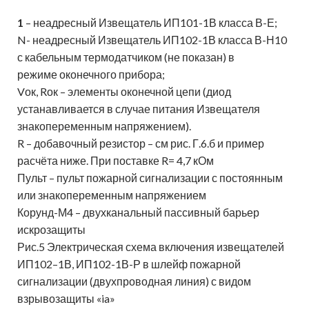
1
– неадресный Извещатель ИП101-1В класса В-Е;
N- неадресный Извещатель ИП102-1В класса В-Н10
с кабельным термодатчиком (не показан) в
режиме оконечного прибора;
Vок, Rок – элементы оконечной цепи (диод
устанавливается в случае питания Извещателя
знакопеременным напряжением).
R – добавочный резистор – см рис. Г.6.б и пример
расчёта ниже. При поставке R= 4,7 кОм
Пульт – пульт пожарной сигнализации с постоянным
или знакопеременным напряжением
Корунд-М4 – двухканальный пассивный барьер
искрозащиты
Рис.5 Электрическая схема включения извещателей
ИП102–1В, ИП102-1В-Р в шлейф пожарной
сигнализации (двухпроводная линия) с видом
взрывозащиты «ia»