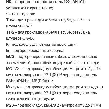
НК
– коррозионностойкая сталь 12Х18Н10Т,
установка на кронштейне;
5
– тип штуцера:
Т3/4
– для прокладки кабеля в трубе, резьба на
штуцере G¾-В;
Т1/2
– для прокладки кабеля в трубе, резьба на
штуцере G½–В;
К
– под кабель для открытой прокладки;
Б
– под бронированный кабель;
БСЗ
– под бронированный кабель с возможностью
заземления брони кабеля внутри кабельного ввода;
МG 1/2
— под прокладку кабеля диаметром от 8 до 14
мм в металлорукаве РЗ-Ц(Х)15 через соединитель
ВМ15 (РКН15, МВ(РКн)15*;
МG 3/4
— под прокладку кабеля диаметром от 14 до 18
мм в металлорукаве РЗ-Ц(Х)20 через соединитель
ВМ20 (РКН20, МВ(РКн)20)*;
М20
— под прокладку кабеля диаметром от 8 до 14 мм