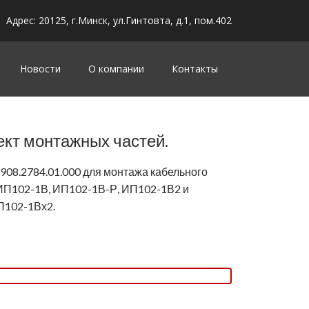
Адрес: 20125, г.Минск, ул.Гинтовта, д.1, пом.402
Новости
О компании
Контакты
кт монтажных частей.
908.2784.01.000 для монтажа кабельного
ИП102-1В, ИП102-1В-Р, ИП102-1В2 и
П102-1Вх2.