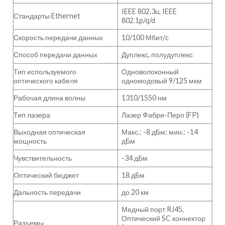
IEEE 802.3u, IEEE
Стандарты Ethernet
802.1p/q/d
Скорость передачи данных
10/100 Мбит/c
Способ передачи данных
Дуплекс, полудуплекс
Тип используемого
Одноволоконный
оптического кабеля
одномодовый 9/125 мкм
Рабочая длина волны
1310/1550 нм
Тип лазера
Лазер Фабри-Перо (FP)
Выходная оптическая
Макс.: -8 дБм; мин.: -14
мощность
дБм
Чувствительность
-34 дБм
Оптический бюджет
18 дБм
Дальность передачи
до 20 км
Медный порт RJ45,
Оптический SC коннектор
Разъемы