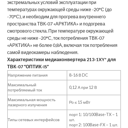
экстремальных условий эксплуатации при
температурах окружающей среды ниже -20°С (до
-70°С), и необходим для прогрева внутреннего
пространства ТВК-07 «АРКТИКА» и подогрева
смотрового стекла. При температуре окружающей
среды не ниже -20°С, ток потребления ТВК-07
«АРКТИКА» не более 0,8А, включая ток потребления
самой видеокамеры наблюдения.
Характеристики медиаконвертера
213-1XY* для
ТВК-07 “ОПТИК-IS”
Напряжение питания
8-16 В DC
Максимальный
0,12 А при 12 В
потребляемый ток
Максимальная мощность
Ро ≤ 15 мВт
лазерного излучения
порт 1: 10/100Base-TX – 1
Типы сетевых интерфейсов
шт.
порт 2: 100Base-FX – 1 шт.