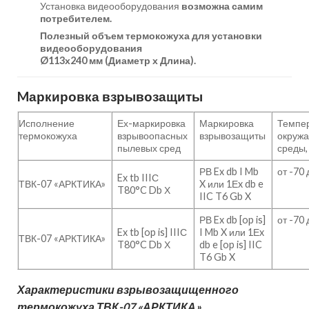
Установка видеооборудования
возможна самим
потребителем.
Полезный объем термокожуха для установки
видеооборудования
Ø113х240 мм (Диаметр х Длина).
Mаркировка взрывозащиты
Исполнение
Ех-маркировка
Маркировка
Темпе
термокожуха
взрывоопасных
взрывозащиты
окруж
пылевых сред
среды,
РВ Ex db I Mb
от -70
Ex tb IIIС
ТВК-07 «АРКТИКА»
X или 1Еx db e
T80°C Db Х
IIC T6 Gb X
РВ Ex db [op is]
от -70
Ex tb [op is] IIIС
I Mb X или 1Еx
ТВК-07 «АРКТИКА»
T80°C Db Х
db e [op is] IIC
T6 Gb X
Характеристики взрывозащищенного
термокожуха ТВК-07 «АРКТИКА»