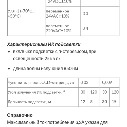
24VDC±10%
УХЛ-1 (
-70°С
…
переменное
3,3
+50°C)
24VAC±10%
переменное
0,4
220VAC±10%
Характеристики ИК подсветки
вкл/выкл подсветки с гистерезисом, при
освещенности 25±5 лк
длина волны излучения 850 нм
Чувствительность CCD-матрицы, лк
0,03
0,009
Угол излучения ИК подсветки, °
30
120
30
120
Дальность подсветки,
м
12
8
30
15
Справочно
Максимальный ток потребления 3,3А указан для